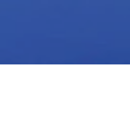
Weihnachten in den Tiroler
Alpen
Erleben Sie den Zauber der Weihnacht in der verschneiten
Landschaft der Tiroler Alpen. Gemütliche Fondueabende,
unser Christmas Afternoon Tea und ein aufregendes