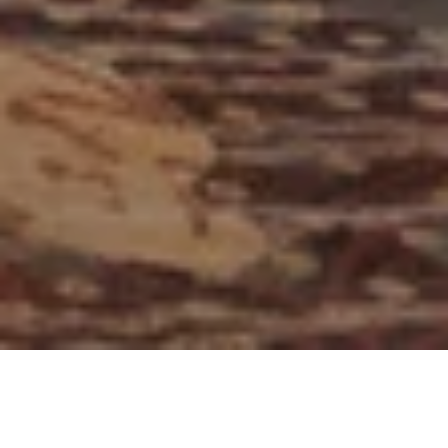
Candi宴会厅
Parang会议室
Kaw