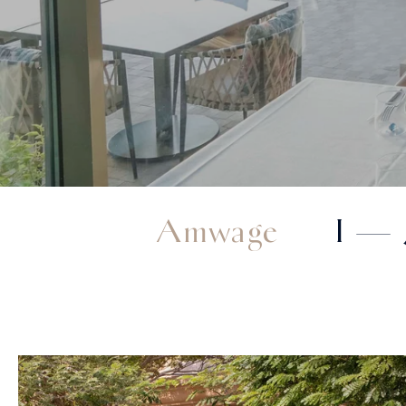
Amwage
I 