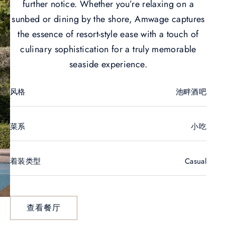
further notice. Whether you’re relaxing on a
sunbed or dining by the shore, Amwage captures
the essence of resort-style ease with a touch of
culinary sophistication for a truly memorable
seaside experience.
风格
池畔酒吧
菜系
小吃
着装类型
Casual
查看餐厅