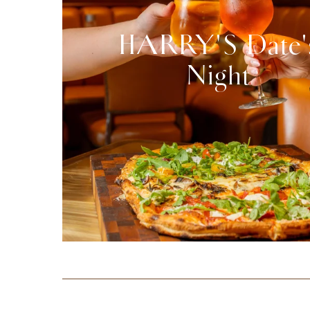
HARRY'S Date'
Night