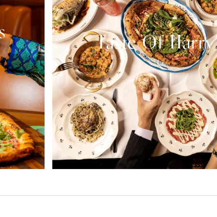
s
Taste Of Harry