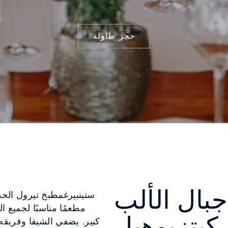
حجز طاولة
بال الألب
ستينبيرغمطبخ تيرول الحدي
مطعمًا مناسبًا لجميع ا
كيتزبوهيل
كبير. يضفي الشيفا وفريقه