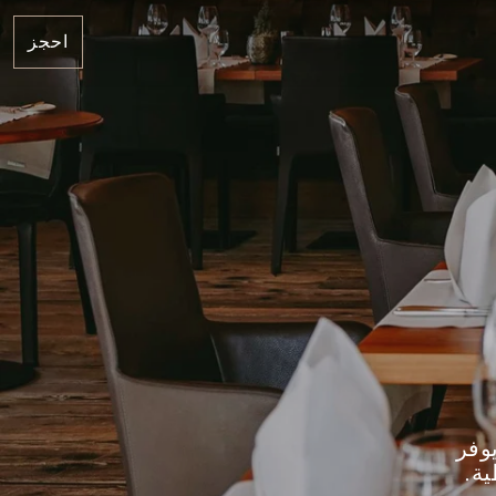
احجز
وفر
ة.