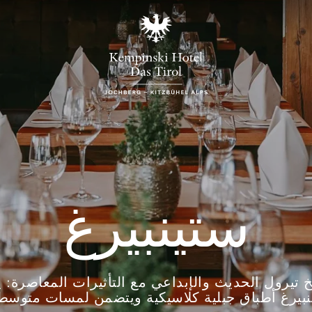
ستينبيرغ
 تيرول الحديث والإبداعي مع التأثيرات المعاصرة: ي
نبيرغ أطباق جبلية كلاسيكية ويتضمن لمسات متوسطي