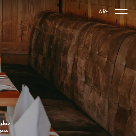
مطبخ
ستي