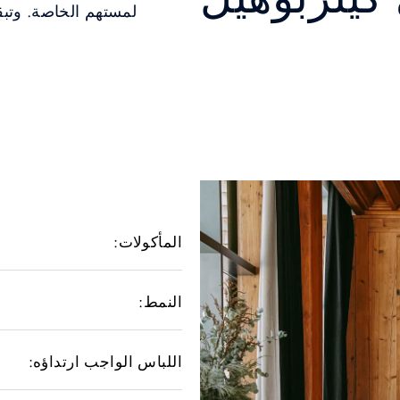
لمستهم الخاصة. وتبق
المأكولات:
النمط:
اللباس الواجب ارتداؤه: