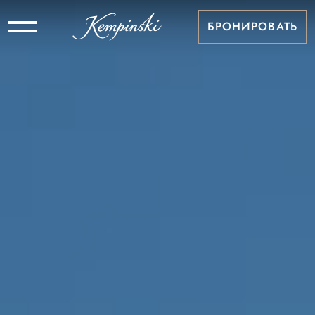
БРОНИРОВАТЬ