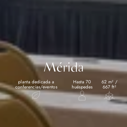
Mérida
planta dedicada a
Hasta 70
62 m² /
conferencias/eventos
huéspedes
667 ft²