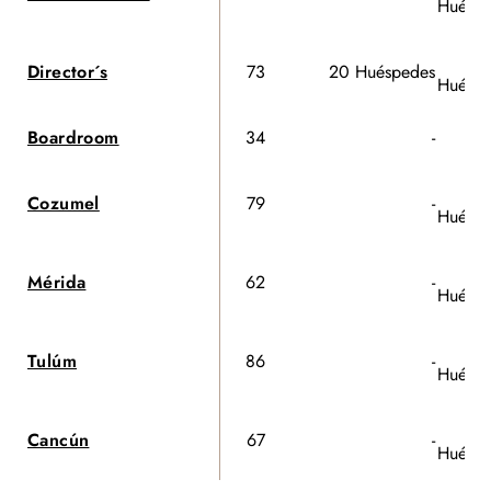
Huéspe
Director´s
73
20 Huéspedes
Huéspe
Boardroom
34
-
Cozumel
79
-
Huéspe
Mérida
62
-
Huéspe
Tulúm
86
-
Huéspe
Cancún
67
-
Huéspe