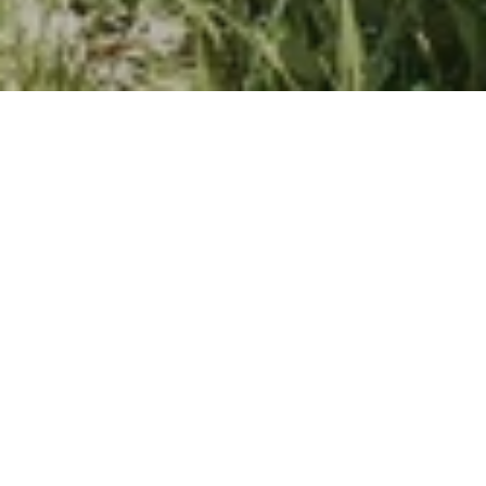
Wander Package
Tauchen Sie mit unserem Wanderangebot ein
in eine Welt der Entspannung und des
Abenteuers. Genießen Sie eine wohltuende
Auszeit und erleben Sie die perfekte
Mischung aus kulinarischen Highlights, Natur
und Erholung.
Im Angebot enthalten:
Drei Übernachtungen oder mehr in unseren