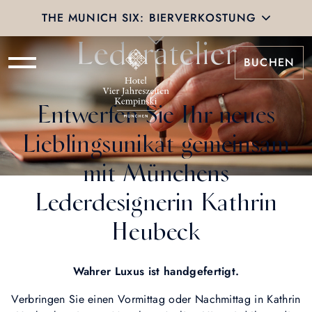
Das Private
TEILNEHMEN
THE MUNICH SIX: BIERVERKOSTUNG
Lederatelier
BUCHEN
Entwerfen Sie Ihr neues
Lieblingsunikat gemeinsam
mit Münchens
Lederdesignerin Kathrin
Heubeck
Wahrer Luxus ist handgefertigt.
Verbringen Sie einen Vormittag oder Nachmittag in Kathrin