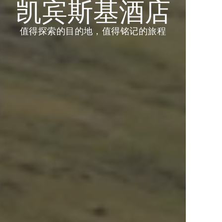
DISCOVERY奖
我们的故事
凯宾斯基酒店
励金
下一站，你想去哪里？
欢迎选择您心仪的旅行方式，开启下一段精
值得探索的目的地，值得铭记的旅程
彩。
给我灵感
用双倍 D$ 开启中东、非洲及亚洲的专属礼
遇。
查看优惠
即刻参与