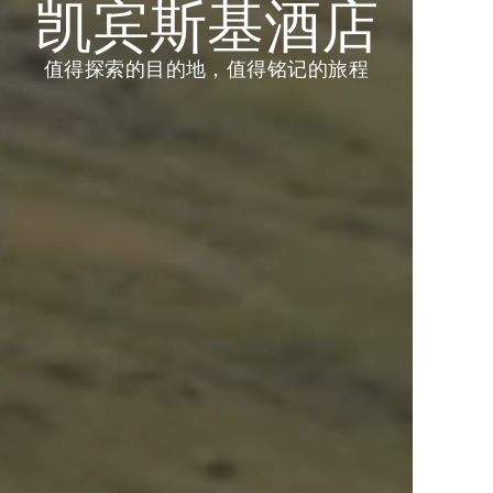
DISCOVERY奖
我们的故事
凯宾斯基酒店
励金
下一站，你想去哪里？
欢迎选择您心仪的旅行方式，开启下一段精
值得探索的目的地，值得铭记的旅程
彩。
给我灵感
用双倍 D$ 开启中东、非洲及亚洲的专属礼
遇。
查看优惠
即刻参与