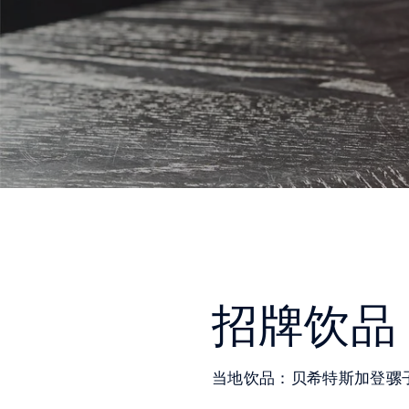
招牌饮品
当地饮品：贝希特斯加登骡