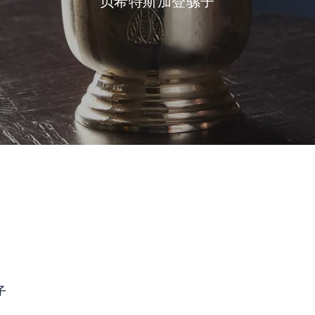
贝希特斯加登骡子
子