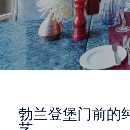
勃兰登堡门前的
艺