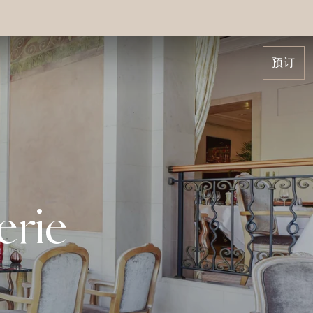
预订
rie