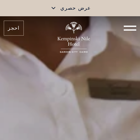
عرض حصري
احجز