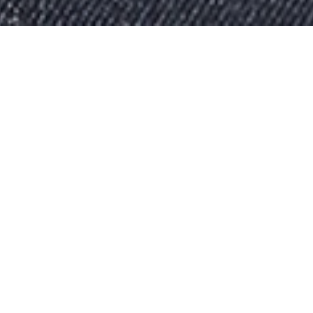
شركة النيل للفنادق
١٢ شارع احمد راغب
جاردن سيتي 11519
القاهرة
مصر
هاتف: ٠٠٢٠٢٢٧٩٨٠٠٠٠
البريد الإلكتروني:
[email protected]
الإدارة: هنري رويز ، إبراهيم مصطفى