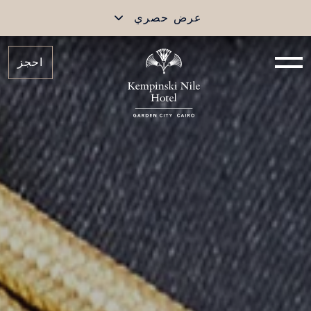
عرض حصري
احجز