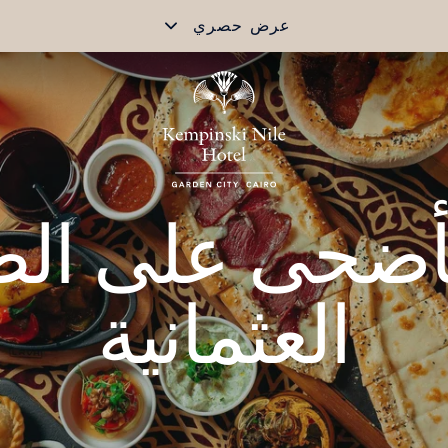
عرض حصري
لأضحى على الط
العثمانية