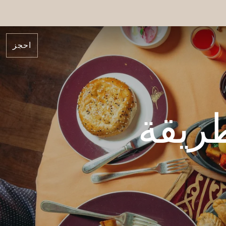
احجز
ريقة