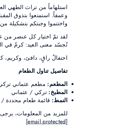
استلهاماً من تراث الطهي العر
وعمقاً. استمتعوا بتذوق المقب
واختتموا وجبتكم بتشكيلة من ا
لقد تمّ اختيار كل عنصر من ع
تُجسّد معنى العيد: كرمٌ في ال
احتفالٌ راقٍ، دافئ، وكريم، كم
تفاصيل تناول الطعام
المطعم:
مطعم عثماني تركي
المطبخ:
تركي / عثماني
النمط:
قائمة طعام محددة / متوفر من الساع
للمزيد من المعلومات، يرجى التواصل معنا على: ٠٠٢٠٢٢٧٩٨٠٠٠٠ 
[email protected]