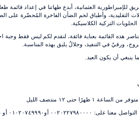
يق للإمبراطورية العثمانية، أبدع طهاتنا في إعداد قائمة طعا
لات التقليدية، وأطباق لحم الضأن الفاخرة المُحضّرة على الطر
لحلويات التركية الكلاسيكية.
ناصر هذه القائمة بعناية فائقة، لنقدم لكم ليس فقط وجبة اح
روح، ورقيٌ في التنفيذ، وجلالٌ يليق بهذه المناسبة.
ا ينبغي أن يكون العيد.
ة ١ ظهرًا حتى ١٢ منتصف الليل
أو٠١٠٢٠٧٤٩٩٩٠ أو عبر البريد الإلكتروني: