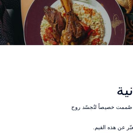
ية
 صُممت خصيصاً لتُجسّد روح
ّر عن هذه القيم.