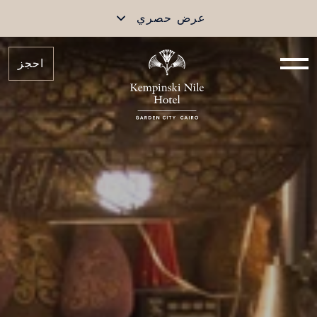
عرض حصري
احجز