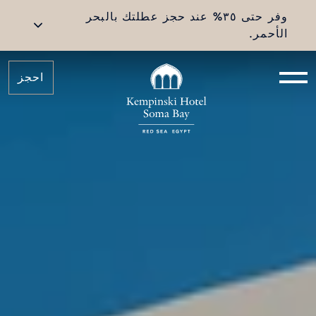
وفر حتى ٣٥% عند حجز عطلتك بالبحر
الأحمر.
احجز