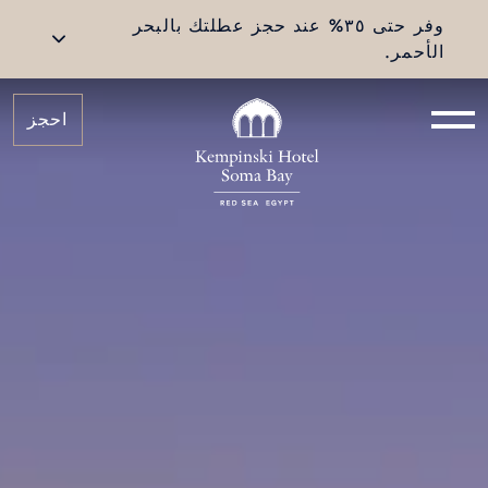
وفر حتى ٣٥% عند حجز عطلتك بالبحر
الأحمر.
احجز