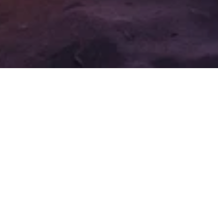
احتفل بالحب واللحظات الخاصة
دلل حبيبك بأمسية ساحرة مع عشاءنا الحميم
على ضوء الشموع على شواطئ خليج سوما
الهادئة.
لدينا الوصفة المثالية للحب. سينظم فريق
خدمة الغرف لدينا أمسية لا تُنسى على