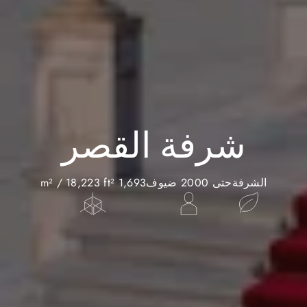
شرفة القصر
الشرفة
حتى 2000 ضيوف
1,693 m² / 18,223 ft²