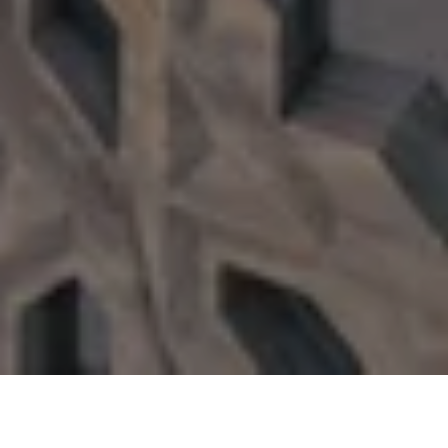
العثماني
شرفة القصر
قاعة مابين