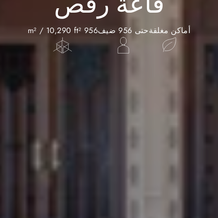
قاعة رقص
أماكن مغلقة
حتى 956 ضيف
956 m² / 10,290 ft²