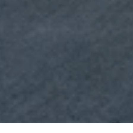
العثماني
شرفة القصر
قاعة مابين