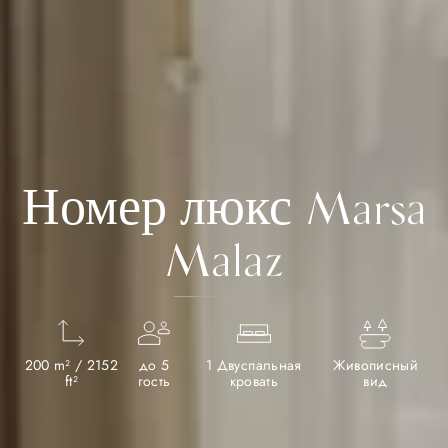
Номер люкс Marsa
Malaz
200 m² / 2152
до 5
1 Двуспальная
Живописный
ft²
гость
кровать
вид