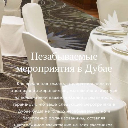
Незабываемые
мероприятия в Дубае
Как преданная команда профессионалов по
организации мероприятий, мы специализируемся
на воплощении вашего видения в реальность,
гарантируя, что ваше следующее мероприятие в
Дубае будет не только незабываемым, но и
безупречно организованным, оставляя
неизгладимое впечатление на всех участников.