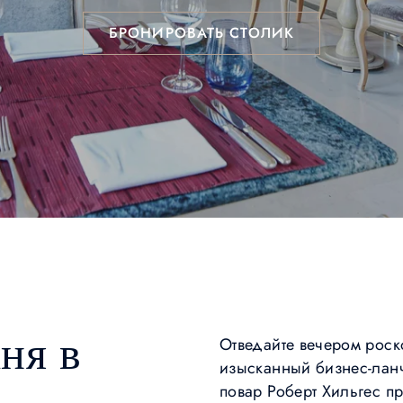
БРОНИРОВАТЬ СТОЛИК
ня в
Отведайте вечером рос
изысканный бизнес-лан
повар Роберт Хильгес п