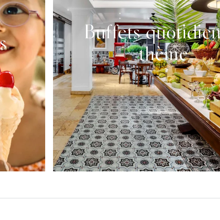
Buffets quotidien
s
thème