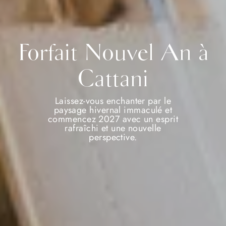
Forfait Nouvel An à
Cattani
Laissez-vous enchanter par le
paysage hivernal immaculé et
commencez 2027 avec un esprit
rafraîchi et une nouvelle
perspective.