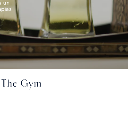
n un
apias
The Gym