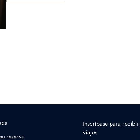
zada
Inscríbase para recibir
viajes
 su reserva