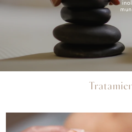
ino
mund
Tratamie