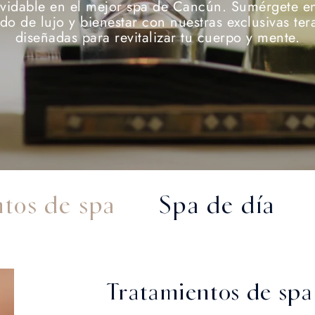
lvidable en el mejor spa de Cancún. Sumérgete e
o de lujo y bienestar con nuestras exclusivas ter
diseñadas para revitalizar tu cuerpo y mente.
ntos de spa
Spa de día
Tratamientos de spa