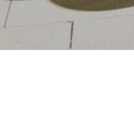
Nuestras Experiencias de Masaje son
distintas y relajantes, nuestras Experiencias
Corporales limpian en profundidad de forma
lujosa y personalizada, nuestras Experiencias
Faciales son fastuosas y nuestras
Experiencias Definitivas son simplemente
"imprescindibles". Para los que tienen prisa,
hemos diseñado una serie de tratamientos