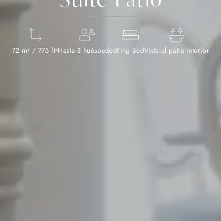
72 m² / 775 ft²
Hasta 3 huéspedes
King Bed
Vista al patio interior