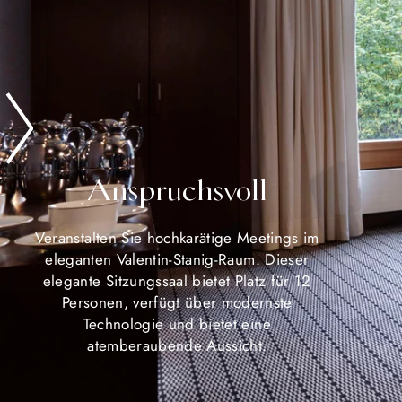
Anspruchsvoll
Veranstalten Sie hochkarätige Meetings im
eleganten Valentin-Stanig-Raum. Dieser
elegante Sitzungssaal bietet Platz für 12
Personen, verfügt über modernste
Technologie und bietet eine
atemberaubende Aussicht.