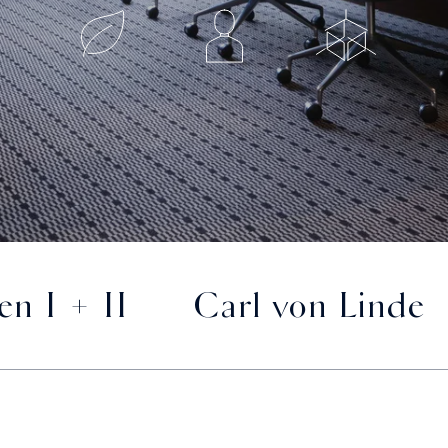
en I + II
Carl von Linde