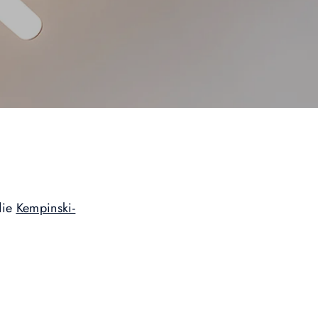
die
Kempinski-