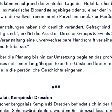
s können aufgrund der zentralen Lage des Hotel Taschen
 ins malerische Elbsandsteingebirge oder zu einer der i
n wie die weltweit renommierte Porzellanmanufaktur Meiß
staltungen haben sich deutlich verändert. Gefragt sind E
ig sind.“, erklärt die Assistant Director Groups & Events 
 Veranstaltung eine unverwechselbare Handschrift verlei
nd Erlebnisse.“
ber die Planung bis hin zur Umsetzung begleitet das prof
ses mit seiner langjährigen Expertise Gäste und kreiert
e in die persönliche Geschichte eingehen.
###
alais Kempinski Dresden
schenbergpalais Kempinski Dresden befindet sich in der hi
annten Sehenswürdigkeiten, wie dem Residenzschloss, d