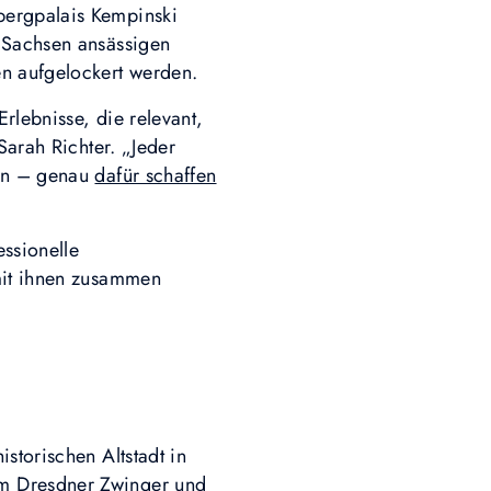
bergpalais Kempinski
n Sachsen ansässigen
en aufgelockert werden.
rlebnisse, die relevant,
Sarah Richter. „Jeder
hen – genau
dafür schaffen
essionelle
 mit ihnen zusammen
storischen Altstadt in
em Dresdner Zwinger und