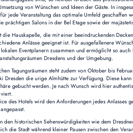
 Umsetzung von Wünschen und Ideen der Gäste. In insges
für jede Veranstaltung das optimale Umfeld geschaffen w
ie prächtigen Salons in der Bel Etage sowie der majästet
st die Hauskapelle, die mit einer beeindruckenden Deck
rschiedene Anlässe geeignet ist. Für ausgefallenere Wünsc
t lokalen Eventplanern zusammen und ermöglicht so auch
ranstaltungsräumen Dresdens und der Umgebung.
ichen Tagungsräumen steht zudem von Oktober bis Februar
i Dresden die urige Almhütte zur Verfügung. Diese kann 
phäre gebucht werden. Je nach Wunsch wird hier authenti
viert.
vice des Hotels wird den Anforderungen jedes Anlasses ge
 angepasst.
 den historischen Sehenswürdigkeiten wie dem Dresdner
 sich die Stadt während kleiner Pausen zwischen den Vera