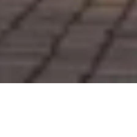
Veranstaltungsorte
Veranstaltungen
Ein Veranstaltungsort für jeden Anlass: Das
Taschenbergpalais ist die ideale Location für Ihr Event,
Meeting, private Feier oder Kongress und bietet vom