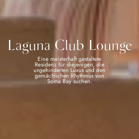
Laguna Club Lounge
Eine meisterhaft gestaltete
Residenz für diejenigen, die
ungehinderten Luxus und den
gemächlichen Rhythmus von
Soma Bay suchen.