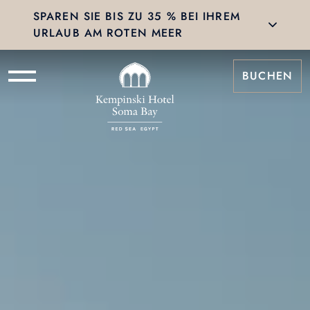
SPAREN SIE BIS ZU 35 % BEI IHREM
URLAUB AM ROTEN MEER
BUCHEN