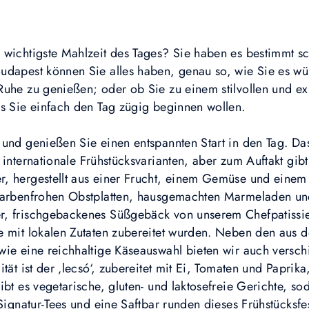
 wichtigste Mahlzeit des Tages? Sie haben es bestimmt sc
udapest können Sie alles haben, genau so, wie Sie es wü
Ruhe zu genießen; oder ob Sie zu einem stilvollen und ex
ls Sie einfach den Tag zügig beginnen wollen.
und genießen Sie einen entspannten Start in den Tag. Das
internationale Frühstücksvarianten, aber zum Auftakt gibt
, hergestellt aus einer Frucht, einem Gemüse und einem K
 farbenfrohen Obstplatten, hausgemachten Marmeladen u
, frischgebackenes Süßgebäck von unserem Chefpatissier 
e mit lokalen Zutaten zubereitet wurden. Neben den aus
wie eine reichhaltige Käseauswahl bieten wir auch versch
tät ist der ‚lecsó‘, zubereitet mit Ei, Tomaten und Paprika
bt es vegetarische, gluten- und laktosefreie Gerichte, so
 Signatur-Tees und eine Saftbar runden dieses Frühstücksfe