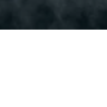
Sicheres Wildwasser-Erlebnis für
Groß & Klein
Lust auf ein unvergessliches
Familienabenteuer? Dann probiert Family
Rafting im Engadin! Die Kombination aus
spritzigen Stromschnellen, kristallklaren
Bergflüssen und atemberaubender Landschaft
macht dieses Erlebnis perfekt für Familien mit
Kindern.