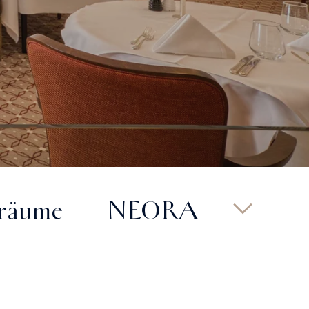
zräume
NEORA