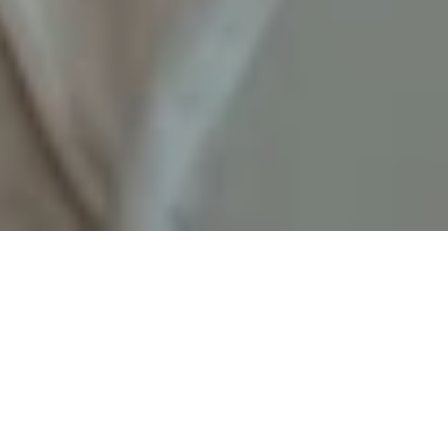
Guarda Konferenzraum
Cresta Konf
Der Guarda Konferenzraum für Vielseitigkeit und
Raffinesse konzipiert, perfekt für sowohl große als auch
intime Veranstaltungen. Er kann bis zu 120 Personen im
Theaterstil oder 100 Personen im Bankettstil aufnehmen