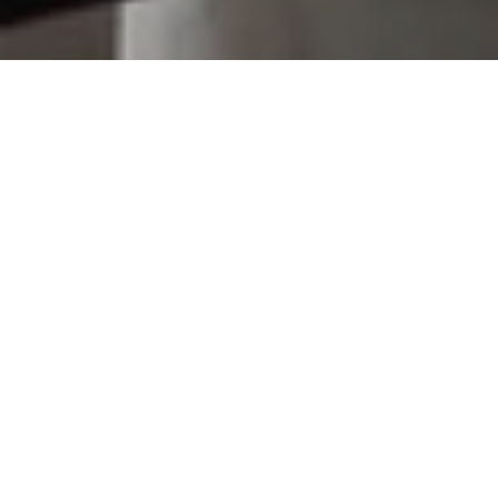
Kulinarische Reise in Istanbul
Genießen Sie die Kunstfertigkeit renommierter Köche in
unserer kulinarischen Oase, wo ihr Fachwissen frische
Zutaten in die köstlichsten Delikatessen verwandelt. Gönnen
Sie sich eine gastronomische Reise, die Innovation und
Können feiert und ein unvergessliches kulinarisches Erlebnis
garantiert. Genießen Sie die besten Aromen der Saison, die
mit Leidenschaft und Präzision zubereitet werden. Egal, ob
Sie mit Freunden feiern oder einen romantischen Abend
genießen, unsere kulinarische Oase ist der perfekte Ort, um
bleibende Erinnerungen zu schaffen.