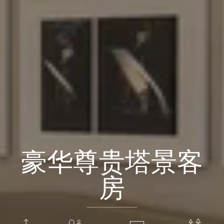
豪华尊贵塔景客
房