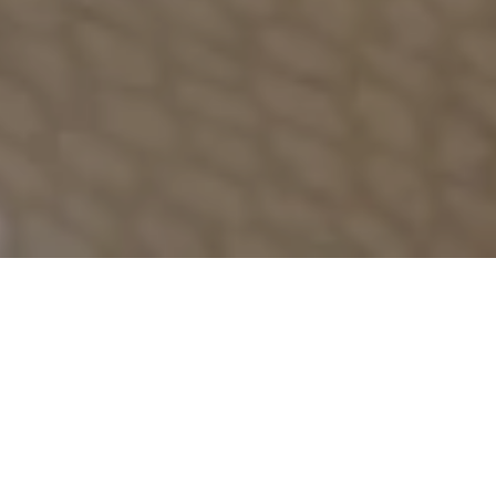
豪华尊贵塔景客房
客房设计优雅，设有私人阳台，可欣赏哈利法塔的壮丽景
色。宽敞客房面积达 54 平米，彰显这座城市的盎然活力，
同时配备智能电视、免费高速 Wi-Fi、高档咖啡/茶饮用
具、宽敞的办公区、豪华浴室设施、高级床上用品等，营