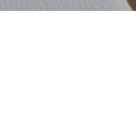
在Sindhorn Wellness私密的环境中尽情呵护
自己。我们的护理室和设施以奢华而谨慎的
方式，提供高度个性化的护理与关注。
私人咨询室
接待区提供技术先进的皮肤分析
私人护理套房
VIP护理套房
先进的抗衰老护理室
技术尖端的纤体护理室
配备零重力椅的放松休息室，可欣赏鲁比尼
公园美景
土耳其浴套房