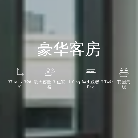
豪华客房
37 m² / 398
最大容量 3 位宾
1 King Bed 或者 2 Twin
花园景
ft²
客
Bed
观