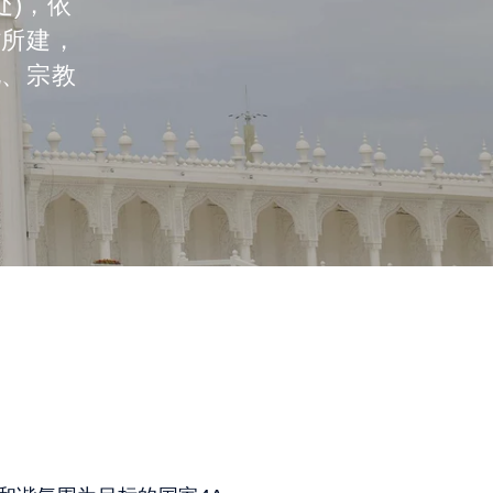
处)，依
村所建，
化、宗教