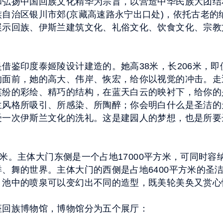
和弘扬中国回族文化精华为宗旨，以营造中华民族大团结
自治区银川市郊(京藏高速路永宁出口处)，依托古老的
展示回族、伊斯兰建筑文化、礼俗文化、饮食文化、宗教
借鉴印度泰姬陵设计建造的。她高38米，长206米，
的面前，她的高大、伟岸、恢宏，给你以视觉的冲击。走
缤纷的彩绘、精巧的结构，在蓝天白云的映衬下，给你的
兰风格所吸引、所感染、所陶醉；你会明白什么是圣洁的
受一次伊斯兰文化的洗礼。这是建园人的梦想，也是所要
。
平方米。主体大门东侧是一个占地17000平方米，可同时
、舞的世界。主体大门的西侧是占地6400平方米的圣
。池中的喷泉可以变幻出不同的造型，既美轮美奂又赏
座回族博物馆，博物馆分为五个展厅：