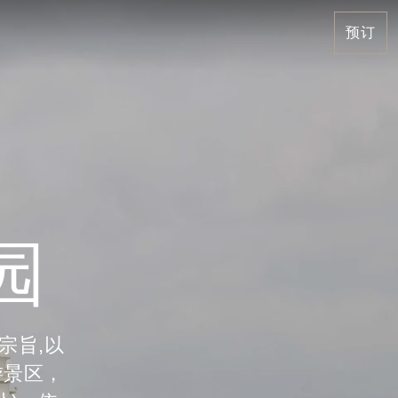
预订
园
宗旨,以
游景区，