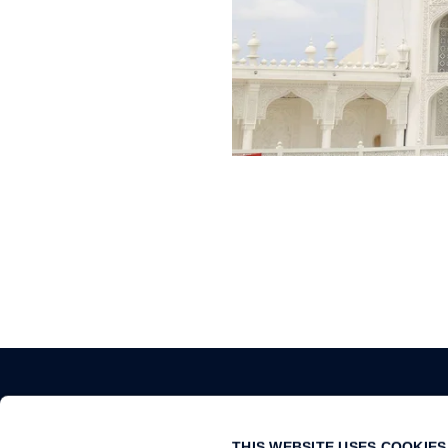
关于我们
更改或取消预订
THIS WEBSITE USES COOKIES