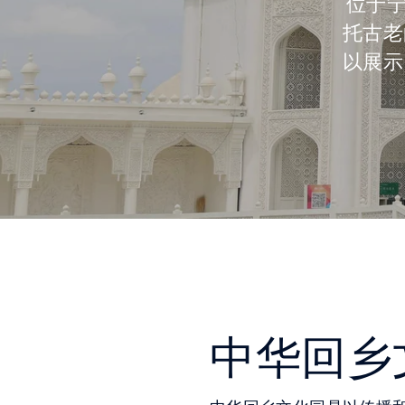
位于宁
托古老
以展示
中华回乡