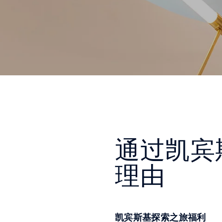
通过凯宾
理由
凯宾斯基探索之旅福利