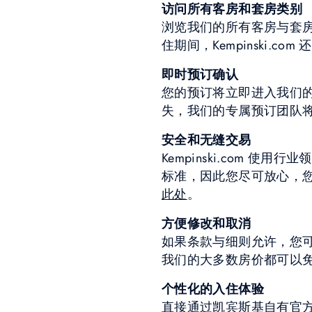
访问所有客房和套房类别
浏览我们的所有客房与套
住期间，Kempinski
即时预订确认
您的预订将立即进入我们
失，我们的专属预订团队
安全和无缝交易
Kempinski.com 
标准，因此您尽可放心，
此处
。
方便修改和取消
如果条款与细则允许，您可在
我们的大多数房价都可以
个性化的入住体验
直接通过凯宾斯基自有官