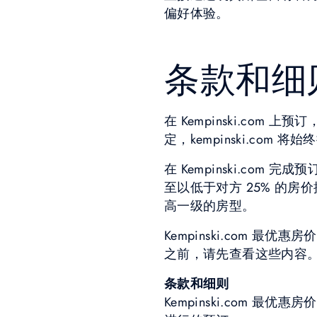
偏好体验。
条款和细
在 Kempinski.c
定，kempinski.com
在 Kempinski.co
至以低于对方 25% 的
高一级的房型。
Kempinski.com 最
之前，请先查看这些内容
条款和细则
Kempinski.com 最