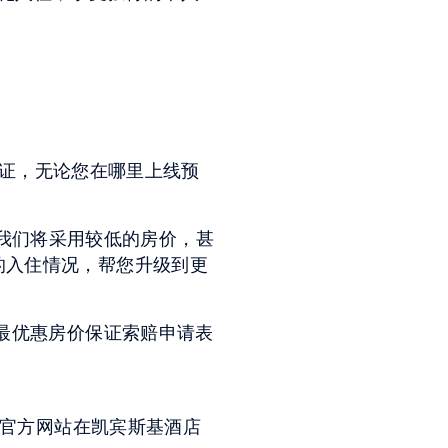
们保证，无论您在哪里上线预
房价，我们将采用较低的房价，甚
的入住情况，帮您升级到更
com 最优惠房价保证索赔申请表
斯基酒店官方网站在凯宾斯基酒店