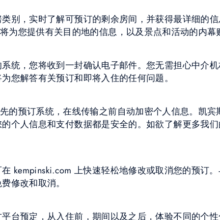
房类别，实时了解可预订的剩余房间，并获得最详细的信
.com 还将为您提供有关目的地的信息，以及景点和活动的内
的系统，您将收到一封确认电子邮件。您无需担心中介机
将为您解答有关预订和即将入住的任何问题。
使用行业领先的预订系统，在线传输之前自动加密个人信息。凯宾斯基
您的个人信息和支付数据都是安全的。如欲了解更多我们
 kempinski.com 上快速轻松地修改或取消您的预
免费修改和取消。
方平台预定，从入住前，期间以及之后，体验不同的个性