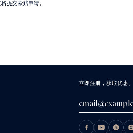
表格提交索赔申请。
立即注册，获取优惠