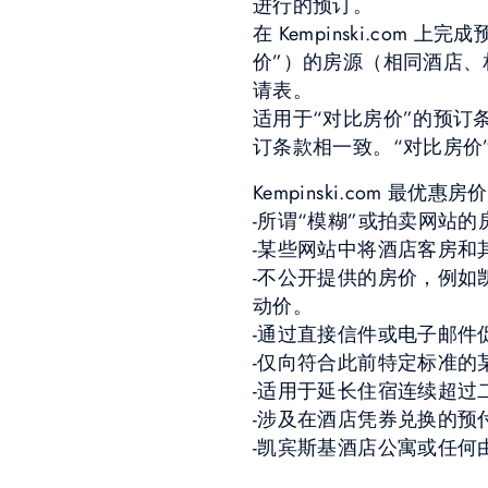
进行的预订。
在 Kempinski.com 
价”）的房源（相同酒店
请表。
适用于“对比房价”的预订条
订条款相一致。“对比房价
Kempinski.com 最优
-所谓“模糊”或拍卖网站
-某些网站中将酒店客房和
-不公开提供的房价，例如
动价。
-通过直接信件或电子邮件
-仅向符合此前特定标准
-适用于延长住宿连续超过
-涉及在酒店凭券兑换的预
-凯宾斯基酒店公寓或任何