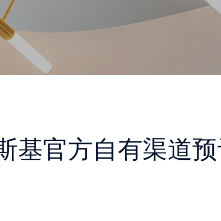
斯基官方自有渠道预订的