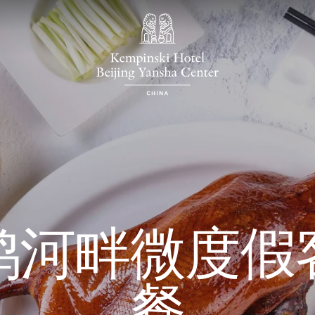
鸭河畔微度假
餐