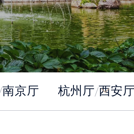
/南京厅
杭州厅/西安