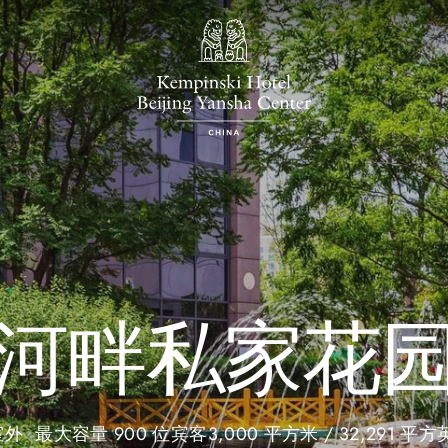
河畔私家花
室外
最大容量 900 位宾客
3,000 平方米 / 32,291 平