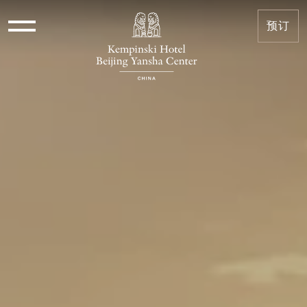
会籍礼遇和福利 | Kempinski
预订