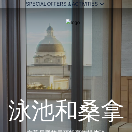
SPECIAL OFFERS & ACTIVITIES
泳池和桑拿